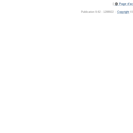
[
Page d'acc
Publication 9.62 - 1288922 -
Copyright
©1