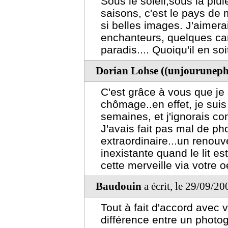
Sous le soleil,sous la pluie
saisons, c'est le pays de 
si belles images. J'aimera
enchanteurs, quelques car
paradis.... Quoiqu'il en so
Dorian Lohse ((unjouruneph
C'est grâce à vous que je
chômage..en effet, je sui
semaines, et j'ignorais co
J'avais fait pas mal de pho
extraordinaire...un renouv
inexistante quand le lit es
cette merveille via votre oei
Baudouin
a écrit, le 29/09/2
Tout à fait d'accord avec 
différence entre un photog