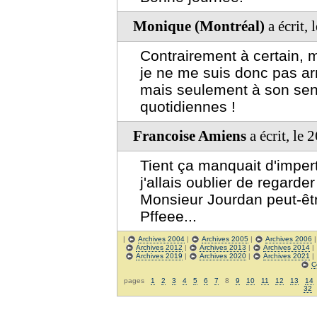
Monique (Montréal)
a écrit,
Contrairement à certain, m
je ne me suis donc pas arr
mais seulement à son sen
quotidiennes !
Francoise Amiens
a écrit, le
Tient ça manquait d'imper
j'allais oublier de regarder
Monsieur Jourdan peut-êt
Pffeee...
|
Archives 2004
|
Archives 2005
|
Archives 2006
Archives 2012
|
Archives 2013
|
Archives 2014
|
Archives 2019
|
Archives 2020
|
Archives 2021
|
C
pages
1
2
3
4
5
6
7
8
9
10
11
12
13
14
32