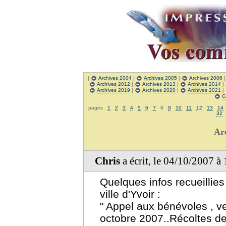
|
Archives 2004
|
Archives 2005
|
Archives 2006
Archives 2012
|
Archives 2013
|
Archives 2014
|
Archives 2019
|
Archives 2020
|
Archives 2021
|
C
pages
1
2
3
4
5
6
7
8
9
10
11
12
13
14
32
Ar
Chris
a écrit, le 04/10/2007 à
Quelques infos recueillies
ville d'Yvoir :
" Appel aux bénévoles , v
octobre 2007..Récoltes de