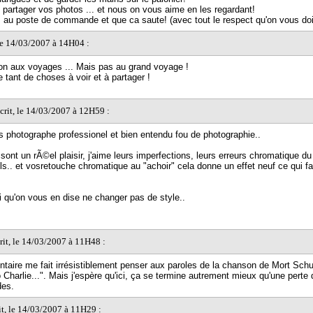
partager vos photos ... et nous on vous aime en les regardant!
e, au poste de commande et que ca saute! (avec tout le respect qu'on vous doit
 le 14/03/2007 à 14H04 :
ion aux voyages ... Mais pas au grand voyage !
e tant de choses à voir et à partager !
crit, le 14/03/2007 à 12H59 :
is photographe professionel et bien entendu fou de photographie..
ont un rÃ©el plaisir, j'aime leurs imperfections, leurs erreurs chromatique du 
ls.. et vosretouche chromatique au "achoir" cela donne un effet neuf ce qui fai
i qu'on vous en dise ne changer pas de style..
rit, le 14/03/2007 à 11H48 :
aire me fait irrésistiblement penser aux paroles de la chanson de Mort Schu
Charlie...". Mais j'espère qu'ici, ça se termine autrement mieux qu'une perte 
es.
it, le 14/03/2007 à 11H29 :