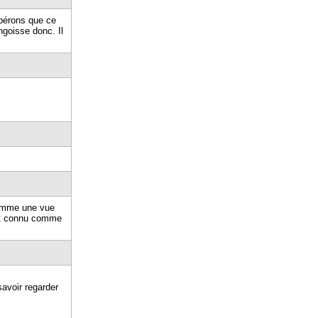
spérons que ce
ngoisse donc. Il
comme une vue
 et connu comme
savoir regarder