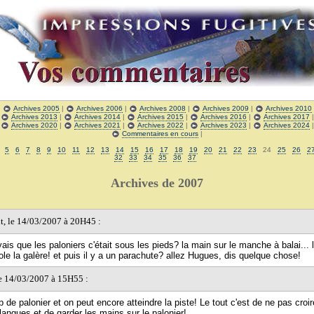
|
Archives 2005
|
Archives 2006
|
Archives 2008
|
Archives 2009
|
Archives 2010
|
Archives 2013
|
Archives 2014
|
Archives 2015
|
Archives 2016
|
Archives 2017
|
Archives 2020
|
Archives 2021
|
Archives 2022
|
Archives 2023
|
Archives 2024
Commentaires en cours
|
5
6
7
8
9
10
11
12
13
14
15
16
17
18
19
20
21
22
23
24
25
26
2
32
33
34
35
36
37
Archives de 2007
it, le 14/03/2007 à 20H45 :
yais que les paloniers c'était sous les pieds? la main sur le manche à balai... l'
vole la galère! et puis il y a un parachute? allez Hugues, dis quelque chose!
 le 14/03/2007 à 15H55 :
de palonier et on peut encore atteindre la piste! Le tout c'est de ne pas croir
angues et de garder les mains sur le palonier!