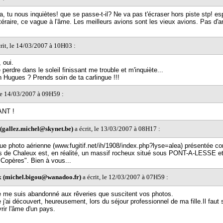
la, tu nous inquiètes! que se passe-t-il? Ne va pas t'écraser hors piste stp! e
ttéraire, ce vague à l'âme. Les meilleurs avions sont les vieux avions. Pas d'a
rit, le 14/03/2007 à 10H03 :
 oui.
 perdre dans le soleil finissant me trouble et m'inquiète...
n Hugues ? Prends soin de ta carlingue !!!
 le 14/03/2007 à 09H59 :
NT !
 (gallez.michel@skynet.be)
a écrit, le 13/03/2007 à 08H17 :
ue photo aérienne (www.fugitif.net/ih/1908/index.php?lyse=alea) présentée 
es de Chaleux est, en réalité, un massif rocheux situé sous PONT-A-LESSE
 "Copères". Bien à vous...
ux (michel.bigou@wanadoo.fr)
a écrit, le 12/03/2007 à 07H59 :
e me suis abandonné aux rêveries que suscitent vos photos.
j'ai découvert, heureusement, lors du séjour professionnel de ma fille.Il faut 
rir l'âme d'un pays.