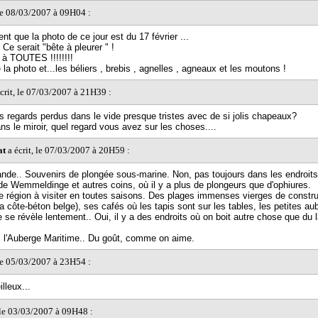
 le 08/03/2007 à 09H04 :
t que la photo de ce jour est du 17 février ...
Ce serait "bête à pleurer " !
à TOUTES !!!!!!!!
 la photo et...les béliers , brebis , agnelles , agneaux et les moutons !
crit, le 07/03/2007 à 21H39 :
s regards perdus dans le vide presque tristes avec de si jolis chapeaux?
ans le miroir, quel regard vous avez sur les choses....
at
a écrit, le 07/03/2007 à 20H59 :
ande.. Souvenirs de plongée sous-marine. Non, pas toujours dans les endroit
de Wemmeldinge et autres coins, où il y a plus de plongeurs que d'ophiures.
 région à visiter en toutes saisons. Des plages immenses vierges de constru
a côte-béton belge), ses cafés où les tapis sont sur les tables, les petites au
 se révèle lentement.. Oui, il y a des endroits où on boit autre chose que du l
, l'Auberge Maritime.. Du goût, comme on aime.
 le 05/03/2007 à 23H54 :
lleux...
 le 03/03/2007 à 09H48 :