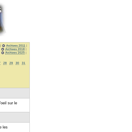
|
Archives 2011
|
|
Archives 2018
|
|
Archives 2025
|
7
28
29
30
31
oeil sur le
e les