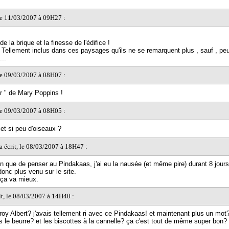
 le 11/03/2007 à 09H27 :
e la brique et la finesse de l'édifice !
 Tellement inclus dans ces paysages qu'ils ne se remarquent plus , sauf , peu
...
 le 09/03/2007 à 08H07 :
ir " de Mary Poppins !
 le 09/03/2007 à 08H05 :
 et si peu d'oiseaux ?
a écrit, le 08/03/2007 à 18H47 :
en que de penser au Pindakaas, j'ai eu la nausée (et même pire) durant 8 jours
donc plus venu sur le site.
 ça va mieux.
it, le 08/03/2007 à 14H40 :
eroy Albert? j'avais tellement ri avec ce Pindakaas! et maintenant plus un mot
s le beurre? et les biscottes à la cannelle? ça c'est tout de même super bon?