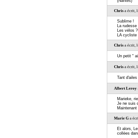
(Nantes)
Chris
a écrit,
Sublime !
La rudesse d
Les vélos ?
LA cycliste 
Chris
a écrit,
Un petit " a
Chris
a écrit,
Tant d'ailes
Albert Leroy
Marieke, ri
Je ne suis 
Maintenant
Marie G
a écr
Et alors, L
collées dan