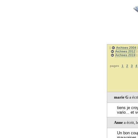
|
Archives 2004
Archives 2012
Archives 2019
pages
1
2
3
4
marie G
a écr
tiens je cro
vario... et 
Anne
a écrit,
Un bon coup 
mauvaises l