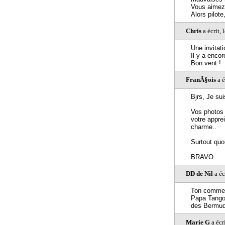
Vous aimez 
Alors pilot
Chris
a écrit,
Une invitat
Il y a encor
Bon vent !
FranÃ§ois
a é
Bjrs, Je su
Vos photos s
votre apprei
charme..
Surtout quo
BRAVO
DD de Nil
a éc
Ton comment
Papa Tango 
des Bermud
Marie G
a écr