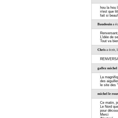
hou la hou 
n'est que li
fait si beau!
Baudouin
a éc
Renversant,
L'idée de se
Tout va bie
Chris
a écrit,
RENVERSA
gallez michel
La magnifiq
des aiguill
le site des
michel le ro
Ce matin, j
Le Nord que 
pour découv
Merci