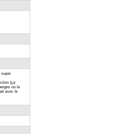
s super
ction (ça
berges où la
ait avec le