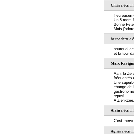
Chris
a écrit,
Heureusemen
Un 8 mars ! 
Bonne Fête 
Mais j'adore
bernadette
a é
pourquoi ce
et la tour d
Marc Ravign
Aah, la Zél
fréquentés 
Une superbe
change de l
gastronomie
repas!
A Zierikzee
Alain
a écrit,
C'est mervei
Agnès
a écrit,