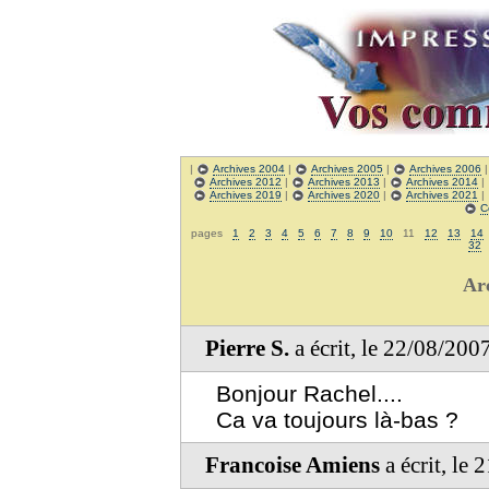
|
Archives 2004
|
Archives 2005
|
Archives 2006
Archives 2012
|
Archives 2013
|
Archives 2014
|
Archives 2019
|
Archives 2020
|
Archives 2021
|
C
pages
1
2
3
4
5
6
7
8
9
10
11
12
13
14
32
Ar
Pierre S.
a écrit, le 22/08/200
Bonjour Rachel....
Ca va toujours là-bas ?
Francoise Amiens
a écrit, le