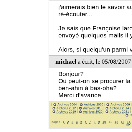
j'aimerais bien le savoir a
ré-écouter...
Je sais que Françoise laro
envoyé quelques mails il 
Alors, si quelqu'un parmi
michael
a écrit, le 05/08/200
Bonjour?
Où peut-on se procurer l
ben-ahin à bas-oha?
Merci d'avance.
|
Archives 2004
|
Archives 2005
|
Archives 2006
Archives 2012
|
Archives 2013
|
Archives 2014
|
Archives 2019
|
Archives 2020
|
Archives 2021
|
C
pages
1
2
3
4
5
6
7
8
9
10
11
12
13
14
32