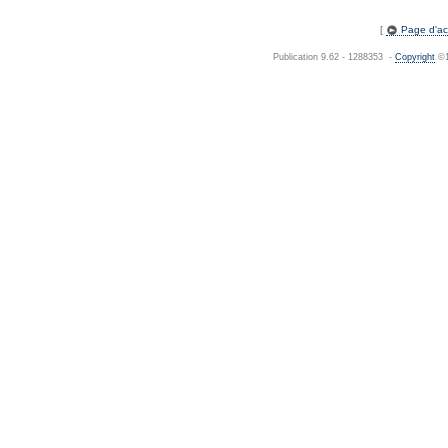
[
Page d'acc
Publication 9.62 - 1288353 -
Copyright
©1