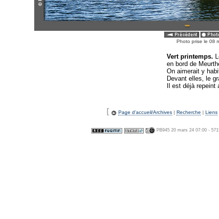
Photo prise le 08 
Vert printemps.
L
en bord de Meurth
On aimerait y habi
Devant elles, le gr
Il est déjà repein
[
Page d'accueil/Archives
|
Recherche
|
Liens
PB945 20 mars 24 07:00 - 57