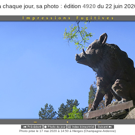
:
 chaque jour, sa photo
édition
4920
du 22 juin 20
Photo prise le 17 mai 2020 à 14:50 à Hierges (Champagne-Ardenne)