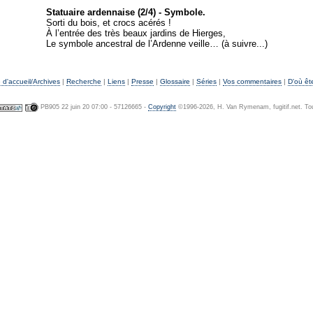
Statuaire ardennaise (2/4) - Symbole.
Sorti du bois, et crocs acérés !
À l’entrée des très beaux jardins de Hierges,
Le symbole ancestral de l’Ardenne veille… (à suivre...)
d'accueil/Archives
|
Recherche
|
Liens
|
Presse
|
Glossaire
|
Séries
|
Vos commentaires
|
D'où êt
PB905 22 juin 20 07:00 - 57126665 -
Copyright
©1996-2026, H. Van Rymenam, fugitif.net. Tou