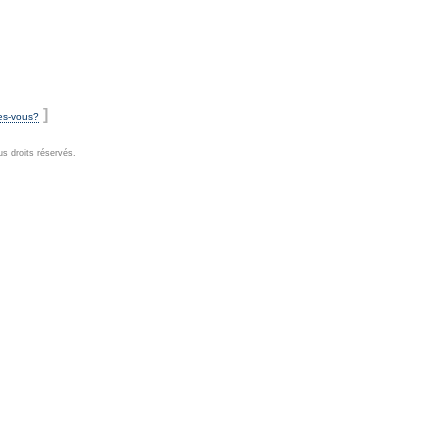
]
es-vous?
s droits réservés.