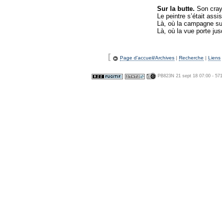
Sur la butte.
Son crayo
Le peintre s’était assi
Là, où la campagne s
Là, où la vue porte ju
[
Page d'accueil/Archives
|
Recherche
|
Liens
PB823N 21 sept 18 07:00 - 57