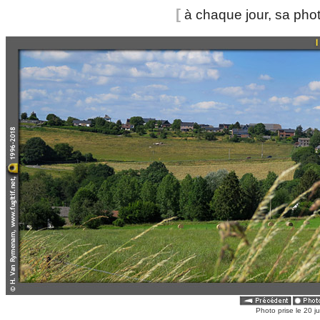
[
à chaque jour, sa pho
Photo prise le 20 j