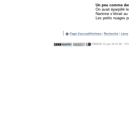
Un peu comme des
On avait éparpillé l
Naninne s’étirait au 
Les petits nuages p
[
Page d'accueil/Archives
|
Recherche
|
Liens
PB822N 22 juin 18 07:00 - 57