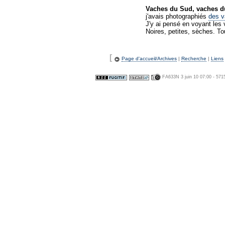
Vaches du Sud, vaches d
j'avais photographiés
des v
J'y ai pensé en voyant les
Noires, petites, sèches. Tou
[
Page d'accueil/Archives
|
Recherche
|
Liens
FA633N 3 juin 10 07:00 - 571