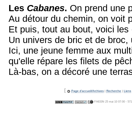
Les
Cabanes
.
On prend une pi
Au détour du chemin, on voit p
Et puis, tout au bout, voici les
Un univers de bric et de broc, 
Ici, une jeune femme aux multi
qu'elle répare les filets de pê
Là-bas, on a décoré une terras
[
Page d'accueil/Archives
|
Recherche
|
Liens
FA633N 25 mai 10 07:00 - 57