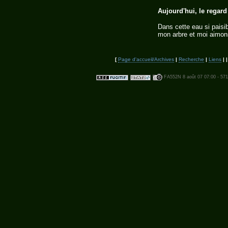
Aujourd'hui, le regar
Dans cette eau si paisi
mon arbre et moi aimons
[
Page d'accueil/Archives
|
Recherche
|
Liens
| 
FA552N 8 août 07 07:00 - 571