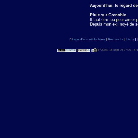
Aujourd'hui, le regard de
Pluie sur Grenoble.
Il faut être fou pour aimer 
Depuis mon exil noyé de sol
[
Page d'accueil/Archives
|
Recherche
|
Liens
| 
FA535N 15 sept 06 07:00 - 57