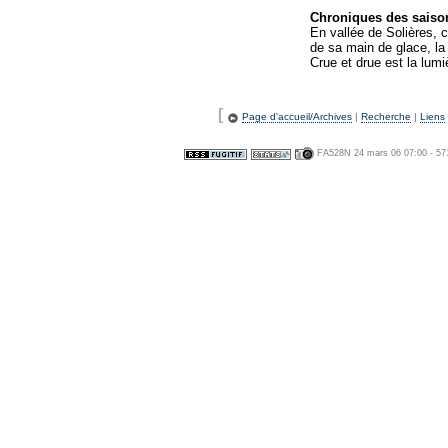
Chroniques des saison
En vallée de Solières, 
de sa main de glace, la
Crue et drue est la lum
[
Page d'accueil/Archives
|
Recherche
|
Liens
FA528N 24 mars 06 07:00 - 57