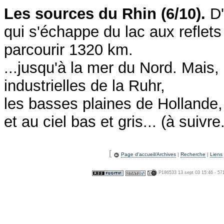
Les sources du Rhin (6/10).
D'
qui s'échappe du lac aux reflets
parcourir 1320 km.
...jusqu'à la mer du Nord. Mais, 
industrielles de la Ruhr,
les basses plaines de Hollande,
et au ciel bas et gris... (à suivre.
[
Page d'accueil/Archives
|
Recherche
|
Liens
P186533 13 sept 03 15:46 - 57