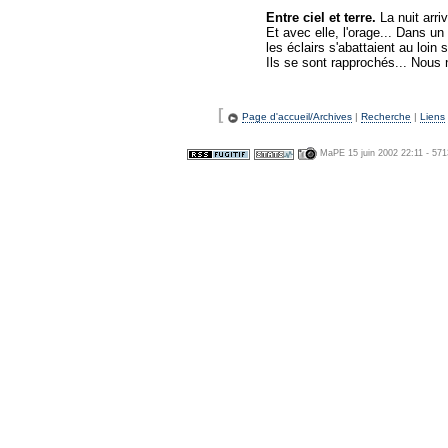
Entre ciel et terre.
La nuit arriv
Et avec elle, l'orage... Dans un 
les éclairs s'abattaient au loin
Ils se sont rapprochés... Nous n
[
Page d'accueil/Archives
|
Recherche
|
Liens
MaPE 15 juin 2002 22:11 - 57