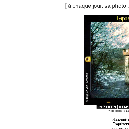
[
à chaque jour, sa photo
Photo prise le
1
Souvenir d
Emprison
qui seront