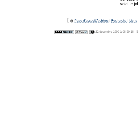
voici le j
[
Page d'accueil/Archives
|
Recherche
|
Liens
22 décembre 1999 à 08:59:18 - 