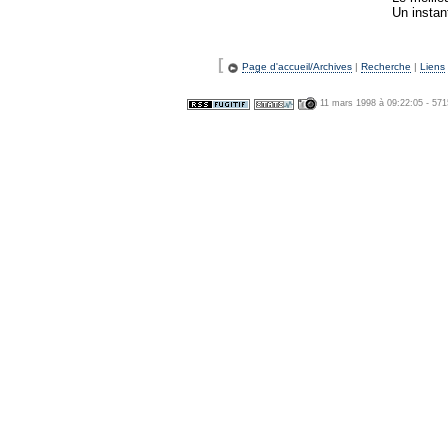
Un instan
[
Page d'accueil/Archives
|
Recherche
|
Liens
11 mars 1998 à 09:22:05 - 57