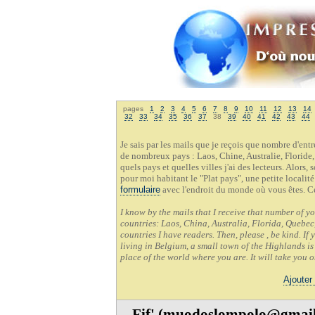
pages
1
2
3
4
5
6
7
8
9
10
11
12
13
14
32
33
34
35
36
37
38
39
40
41
42
43
44
Je sais par les mails que je reçois que nombre d'en
de nombreux pays : Laos, Chine, Australie, Floride,
quels pays et quelles villes j'ai des lecteurs. Alors,
pour moi habitant le "Plat pays", une petite localit
formulaire
avec l'endroit du monde où vous êtes. C
I know by the mails that I receive that number of y
countries: Laos, China, Australia, Florida, Quebec,
countries I have readers. Then, please , be kind. If
living in Belgium, a small town of the Highlands is 
place of the world where you are. It will take you 
Ajouter
Fif' (muodoslompolo@gmai