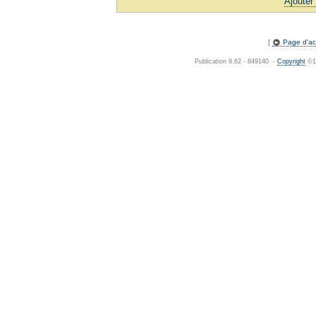
Ajouter
[
Page d'acc
Publication 9.62 - 849140 -
Copyright
©19