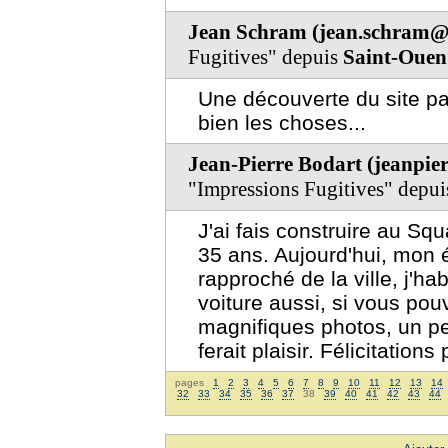
Jean Schram (jean.schram@
Fugitives" depuis
Saint-Ouen
Une découverte du site pa
bien les choses...
Jean-Pierre Bodart (jeanpi
"Impressions Fugitives" depu
J'ai fais construire au Sq
35 ans. Aujourd'hui, mon 
rapproché de la ville, j'h
voiture aussi, si vous pou
magnifiques photos, un pe
ferait plaisir. Félicitations
pages
1
2
3
4
5
6
7
8
9
10
11
12
13
14
32
33
34
35
36
37
38
39
40
41
42
43
44