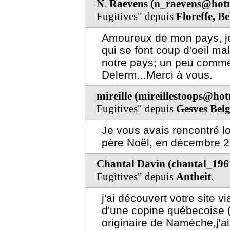
N. Raevens (n_raevens@hot
Fugitives" depuis
Floreffe, B
Amoureux de mon pays, je 
qui se font coup d'oeil mal
notre pays; un peu comme
Delerm...Merci à vous.
mireille (mireillestoops@ho
Fugitives" depuis
Gesves Bel
Je vous avais rencontré l
père Noël, en décembre 
Chantal Davin (chantal_1
Fugitives" depuis
Antheit
.
j'ai découvert votre site v
d'une copine québecoise (e
originaire de Naméche,j'a