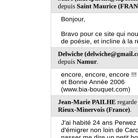
depuis
Saint Maurice (FRA
Bonjour,
Bravo pour ce site qui n
de poésie, et incline à la r
Delwiche (delwiche@gmail.
depuis
Namur
.
encore, encore, encore !!!
et Bonne Année 2006
(www.bia-bouquet.com)
Jean-Marie PAILHE
regarde 
Rieux-Minervois (France)
.
J'ai habité 24 ans Perwez
d'émigrer non loin de Car
passer me dire un petit bon