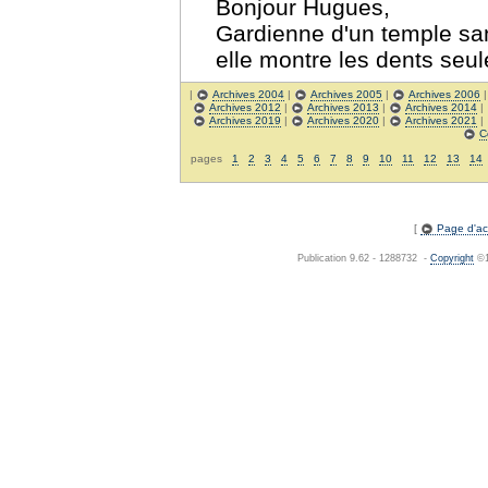
Bonjour Hugues,
Gardienne d'un temple san
elle montre les dents seul
|
Archives 2004
|
Archives 2005
|
Archives 2006
Archives 2012
|
Archives 2013
|
Archives 2014
|
Archives 2019
|
Archives 2020
|
Archives 2021
|
C
pages
1
2
3
4
5
6
7
8
9
10
11
12
13
14
[
Page d'acc
Publication 9.62 - 1288732 -
Copyright
©1