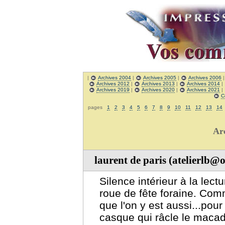
|
Archives 2004
|
Archives 2005
|
Archives 2006
Archives 2012
|
Archives 2013
|
Archives 2014
|
Archives 2019
|
Archives 2020
|
Archives 2021
|
C
pages
1
2
3
4
5
6
7
8
9
10
11
12
13
14
Ar
laurent de paris (atelierlb@
Silence intérieur à la lec
roue de fête foraine. Com
que l'on y est aussi...pour
casque qui râcle le maca